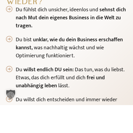
WIEDER?
Du fühlst dich unsicher, ideenlos und
sehnst dich
nach Mut dein eigenes Business in die Welt zu
tragen.
Du bist
unklar, wie du dein Business erschaffen
kannst,
was nachhaltig wächst und wie
Optimierung funktioniert.
Du
willst endlich DU sein:
Das tun, was du liebst.
Etwas, das dich erfüllt und dich
frei und
unabhängig leben
lässt.
Du willst dich entscheiden und immer wieder
stehst du an einem Punkt, wo dir die
notwendige
Entschlusskraft
fehlt.
Du möchtest
nicht länger Kompromisse
eingehen
müssen, sondern willst
finanzielle