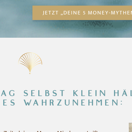
JETZT „DEINE 5 MONEY-MYTHE
TAG SELBST KLEIN HÄ
 ES WAHRZUNEHMEN: