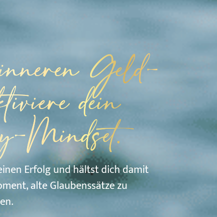
 inneren Geld-
tiviere dein
y-Mindset.
inen Erfolg und hältst dich damit
oment, alte Glaubenssätze zu
en.