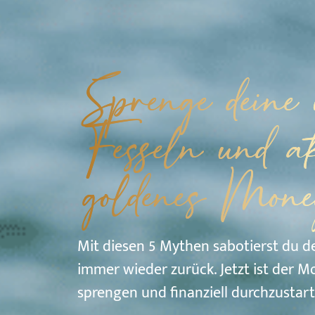
Sprenge deine
Fesseln und ak
goldenes Mone
Mit diesen 5 Mythen sabotierst du de
immer wieder zurück. Jetzt ist der M
sprengen und finanziell durchzustart