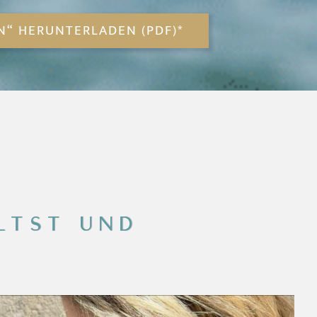
N“ HERUNTERLADEN (PDF)*
LTST UND