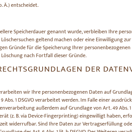
 Ä.) entscheidet.
iellere Speicherdauer genannt wurde, verbleiben Ihre pers
es Löschersuchen geltend machen oder eine Einwilligung zu
sigen Gründe für die Speicherung Ihrer personenbezogenen D
e Löschung nach Fortfall dieser Gründe.
 RECHTSGRUNDLAGEN DER DATEN
erarbeiten wir Ihre personenbezogenen Daten auf Grundlage v
 9 Abs. 1 DSGVO verarbeitet werden. Im Falle einer ausdrück
nverarbeitung außerdem auf Grundlage von Art. 49 Abs. 1 l
rät (z. B. via Device-Fingerprinting) eingewilligt haben, er
erzeit widerrufbar. Sind Ihre Daten zur Vertragserfüllung o
undlage des Art. 6 Abs. 1 lit. b DSGVO. Des Weiteren verarb