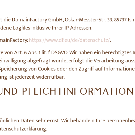
st die DomainFactory GmbH, Oskar-Messter-Str. 33, 85737 
ne Logfiles inklusive Ihrer IP-Adressen.
mainFactory:
https://www.df.eu/de/datenschutz/
.
n Art. 6 Abs. 1 lit. f DSGVO. Wir haben ein berechtigtes I
willigung abgefragt wurde, erfolgt die Verarbeitung ausschl
Speicherung von Cookies oder den Zugriff auf Informationen
ng ist jederzeit widerrufbar.
 UND PFLICHT­INFORMATIO
rsönlichen Daten sehr ernst. Wir behandeln Ihre personen
atenschutzerklärung.