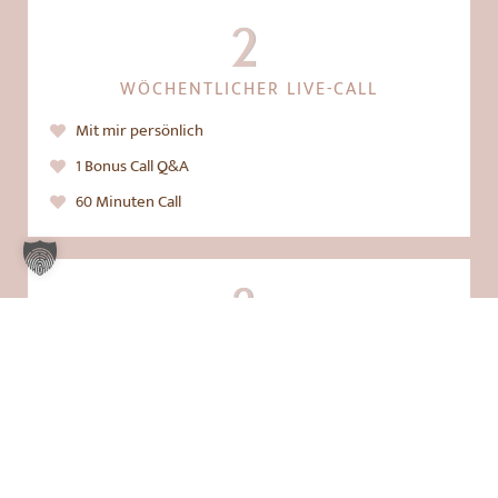
2
WÖCHENTLICHER
LIVE-CALL
Mit mir persönlich
1 Bonus Call Q&A
60 Minuten Call
3
PRIVATE
FACEBOOK
GRUPPE
FÜR
Austausch
Rückhalt
Freude & Spaß