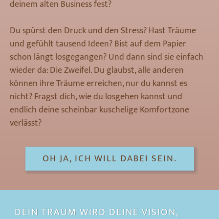
deinem alten Business fest?
Du spürst den Druck und den Stress? Hast Träume
und gefühlt tausend Ideen? Bist auf dem Papier
schon längt losgegangen? Und dann sind sie einfach
wieder da: Die Zweifel. Du glaubst, alle anderen
können ihre Träume erreichen, nur du kannst es
nicht? Fragst dich, wie du losgehen kannst und
endlich deine scheinbar kuschelige Komfortzone
verlässt?
OH JA, ICH WILL DABEI SEIN.
DEIN
TR
AU
M
WIRD
DEINE
VISION,