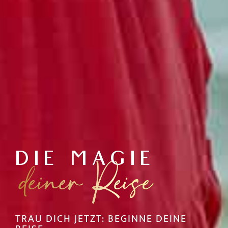
DIE MAGIE
deiner Reise
TR
AU
DICH
JETZT:
BEGINNE
DEINE