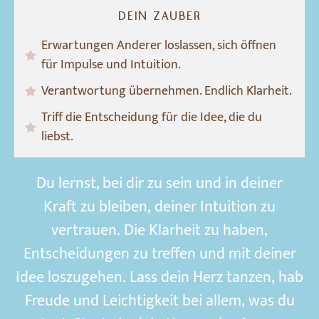
DEIN ZAUBER
Erwartungen Anderer loslassen, sich öffnen
für Impulse und Intuition.
Verantwortung übernehmen. Endlich Klarheit.
Triff die Entscheidung für die Idee, die du
liebst.
Du
lernst,
bei dir
zu
sein und
in deiner
Kraft
zu
bleiben,
deiner
Intuition zu
vertrauen.
Die
Klarheit
zu
haben,
Entscheidungen
zu
treffen
und
mit
deiner
Idee
loszugehen.
Lass
dein
Herz
tanzen,
hab
Freude
und
Leich
ti
gkeit
bei
allem,
was
du