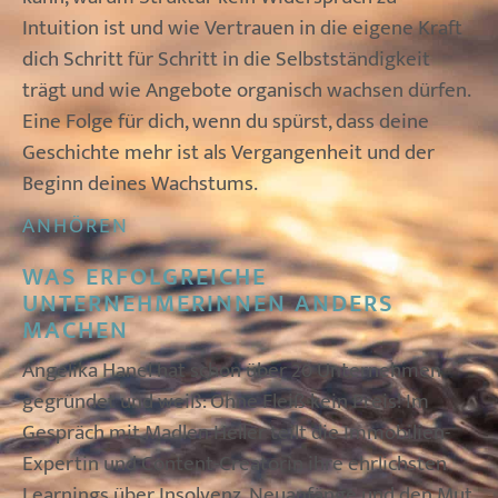
Intuition ist und wie Vertrauen in die eigene Kraft
dich Schritt für Schritt in die Selbstständigkeit
trägt und wie Angebote organisch wachsen dürfen.
Eine Folge für dich, wenn du spürst, dass deine
Geschichte mehr ist als Vergangenheit und der
Beginn deines Wachstums.
ANHÖREN
WAS ERFOLGREICHE
UNTERNEHMERINNEN ANDERS
MACHEN
Angelika Hanel hat schon über 20 Unternehmen
gegründet und weiß: Ohne Fleiß kein Preis! Im
Gespräch mit Madlen Heller teilt die Immobilien-
Expertin und Content-Creatorin ihre ehrlichsten
Learnings über Insolvenz, Neuanfänge und den Mut,