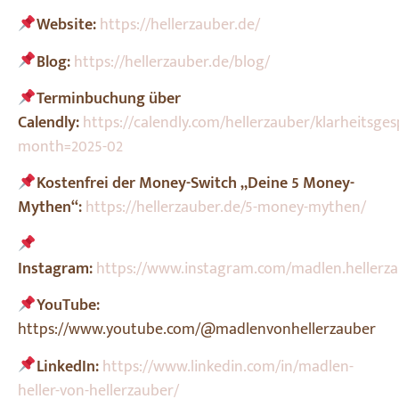
Website:
https://hellerzauber.de/
Blog:
https://hellerzauber.de/blog/
Terminbuchung über
Calendly:
https://calendly.com/hellerzauber/klarheitsge
month=2025-02
Kostenfrei der Money-Switch „Deine 5 Money-
Mythen“:
https://hellerzauber.de/5-money-mythen/
Instagram:
https://www.instagram.com/madlen.hellerza
YouTube:
https://www.youtube.com/@madlenvonhellerzauber
LinkedIn:
https://www.linkedin.com/in/madlen-
heller-von-hellerzauber/