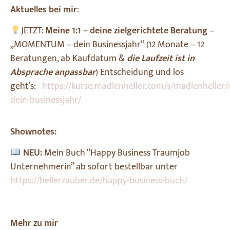
Aktuelles bei mir
:
JETZT:
Meine 1:1 – deine zielgerichtete Beratung
–
„MOMENTUM – dein Businessjahr“ (12 Monate – 12
Beratungen, ab Kaufdatum &
die Laufzeit ist in
Absprache anpassbar
) Entscheidung und los
geht’s:
https://kurse.madlenheller.com/s/madlenhell
dein-businessjahr/
Shownotes:
NEU:
Mein Buch “Happy Business Traumjob
Unternehmerin” ab sofort bestellbar unter
https://hellerzauber.de/happy-business-buch/
Mehr zu mir