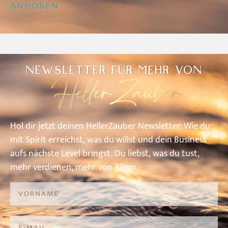
ANHÖREN
NEWSLETTER FÜR MEHR VON
HellerZauber
Hol
dir
jetzt
deinen
HellerZauber
Newsletter: W
ie
du
mit
Spirit
erreichst,
was
du
willst
und
dein
Business
aufs
nächste
Level
bringst.
Du
liebst,
was
du
tust,
mehr
verdienen,
mehr
von
A
llem.