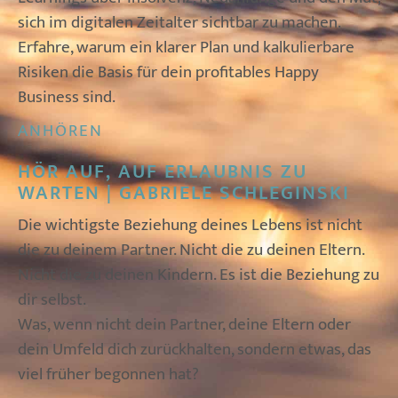
sich im digitalen Zeitalter sichtbar zu machen.
Erfahre, warum ein klarer Plan und kalkulierbare
Risiken die Basis für dein profitables Happy
Business sind.
ANHÖREN
HÖR AUF, AUF ERLAUBNIS ZU
WARTEN | GABRIELE SCHLEGINSKI
Die wichtigste Beziehung deines Lebens ist nicht
die zu deinem Partner. Nicht die zu deinen Eltern.
Nicht die zu deinen Kindern. Es ist die Beziehung zu
dir selbst.
Was, wenn nicht dein Partner, deine Eltern oder
dein Umfeld dich zurückhalten, sondern etwas, das
viel früher begonnen hat?