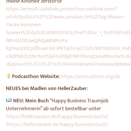
meine Kindheit zerstörte”
https://emea01.safelinks.protection.outlook.com/?
url=https%3A%2F%2Fwww.amazon.de%2FSag-blauen-
Flecke-kommen-
Spielen%2Fdp%2F3818900116%2Fref%3Dsr_1_1%3Fdib%3
NKn6LVXUaeQAtjaWSMoHa-
Kpfea1Zz3CpIfELwmSA3PKTipDs1yC17utUWCYVoXnU_Ib
s.KdPlsb2LtiNnSsUtZeFGsHJIjXrMUXnnqtixGdKhuHw%2
1&data=05%7C02%7C%7C1940493845e8470e4eea08de81
Podcasthon Website:
https://podcasthon.org/de
NEUES bei Madlen von HellerZauber
:
NEU: Mein Buch
“Happy Business Traumjob
Unternehmerin” ab sofort bestellbar unter
https://hellerzauber.de/happy-business-buch/]
(https://hellerzauber.de/happy-business-buch/