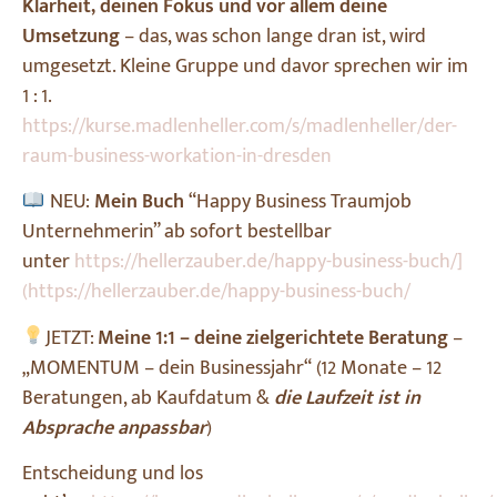
Klarheit, deinen Fokus und vor allem deine
Umsetzung
– das, was schon lange dran ist, wird
umgesetzt. Kleine Gruppe und davor sprechen wir im
1 : 1.
https://kurse.madlenheller.com/s/madlenheller/der-
raum-business-workation-in-dresden
NEU:
Mein Buch
“Happy Business Traumjob
Unternehmerin” ab sofort bestellbar
unter
https://hellerzauber.de/happy-business-buch/]
(https://hellerzauber.de/happy-business-buch/
JETZT:
Meine 1:1 – deine zielgerichtete Beratung
–
„MOMENTUM – dein Businessjahr“ (12 Monate – 12
Beratungen, ab Kaufdatum &
die Laufzeit ist in
Absprache anpassbar
)
Entscheidung und los