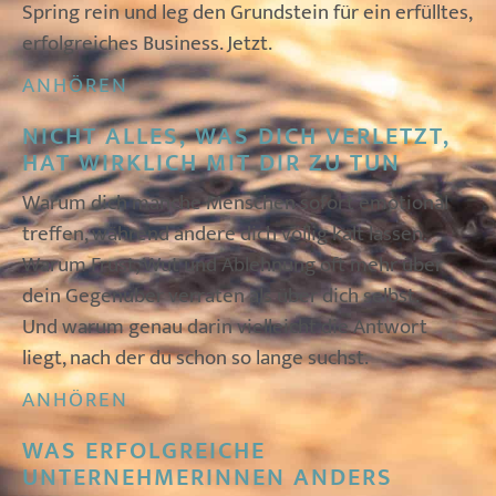
Spring rein und leg den Grundstein für ein erfülltes,
erfolgreiches Business. Jetzt.
ANHÖREN
NICHT ALLES, WAS DICH VERLETZT,
HAT WIRKLICH MIT DIR ZU TUN
Warum dich manche Menschen sofort emotional
treffen, während andere dich völlig kalt lassen.
Warum Frust, Wut und Ablehnung oft mehr über
dein Gegenüber verraten als über dich selbst.
Und warum genau darin vielleicht die Antwort
liegt, nach der du schon so lange suchst.
ANHÖREN
WAS ERFOLGREICHE
UNTERNEHMERINNEN ANDERS