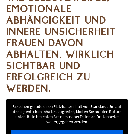
EMOTIONALE
ABHÄNGIGKEIT UND
INNERE UNSICHERHEIT
FRAUEN DAVON
ABHALTEN, WIRKLICH
SICHTBAR UND
ERFOLGREICH ZU
WERDEN.
Sie sehen gerade einen Platzhalterinhalt von
Standard
. Um auf
den eigentlichen Inhalt zuzugreifen, klicken Sie auf den Button
unten. Bitte beachten Sie, dass dabei Daten an Drittanbieter
weitergegeben werden.