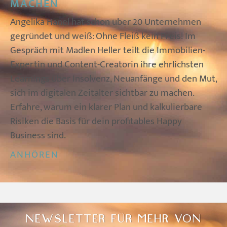
MACHEN
Angelika Hanel hat schon über 20 Unternehmen
gegründet und weiß: Ohne Fleiß kein Preis! Im
Gespräch mit Madlen Heller teilt die Immobilien-
Expertin und Content-Creatorin ihre ehrlichsten
Learnings über Insolvenz, Neuanfänge und den Mut,
sich im digitalen Zeitalter sichtbar zu machen.
Erfahre, warum ein klarer Plan und kalkulierbare
Risiken die Basis für dein profitables Happy
Business sind.
ANHÖREN
NEWSLETTER FÜR MEHR VON