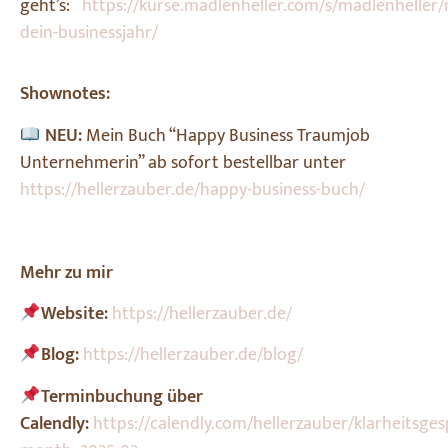
geht’s:
https://kurse.madlenheller.com/s/madlenhell
dein-businessjahr/
Shownotes:
NEU:
Mein Buch “Happy Business Traumjob
Unternehmerin” ab sofort bestellbar unter
https://hellerzauber.de/happy-business-buch/
Mehr zu mir
Website:
https://hellerzauber.de/
Blog:
https://hellerzauber.de/blog/
Terminbuchung über
Calendly:
https://calendly.com/hellerzauber/klarheitsge