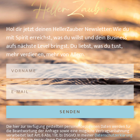
HellerZauber
Hol
dir
jetzt
deinen
HellerZauber
Newsletter: W
ie
du
mit
Spirit
erreichst,
was
du
willst
und
dein
Business
aufs
nächste
Level
bringst.
Du
liebst,
was
du
tust,
mehr
verdienen,
mehr
von
A
llem.
SENDEN
Alternative:
Die hier zur Verfügung gestellten personenbezogenen Daten werden für
die Beantwortung der Anfrage sowie eine mögliche Vertragsanbahnung
verarbeitet laut Art. 6 Abs. 1 lit. b) DSGVO. In meiner
Datenschutzerklärung
erfährst du, wie genau deine Daten verarbeitet werden.