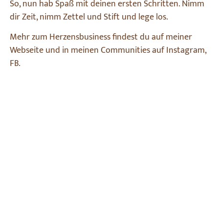
So, nun hab Spaß mit deinen ersten Schritten. Nimm
dir Zeit, nimm Zettel und Stift und lege los.
Mehr zum Herzensbusiness findest du auf meiner
Webseite und in meinen Communities auf Instagram,
FB.
Herzlichst, deine Madlen von HellerZauber
Du willst deinen starren Status quo ändern?
Leben geht anders! Endlich das Leben leben,
welches ich will!
Eine klare Vision haben und die beste Version
von mir selbst sein. Ja, ich will und ich beginne
jetzt!