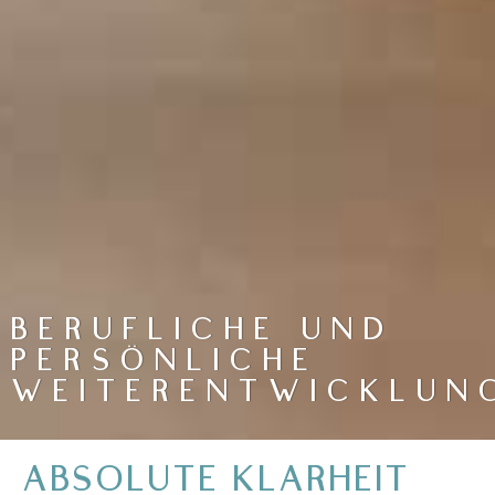
BERUFLICHE UND
PERSÖNLICHE
WEITERENTWICKLUN
ABSOLUTE KLARHEIT