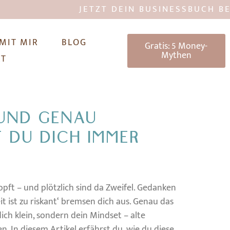
JETZT DEIN BUSINESSBUCH BESTELL
 MIT MIR
BLOG
Gratis: 5 Money-
Mythen
KT
 UND GENAU
 DU DICH IMMER
opft – und plötzlich sind da Zweifel. Gedanken
it ist zu riskant‘ bremsen dich aus. Genau das
ich klein, sondern dein Mindset – alte
. In diesem Artikel erfährst du, wie du diese