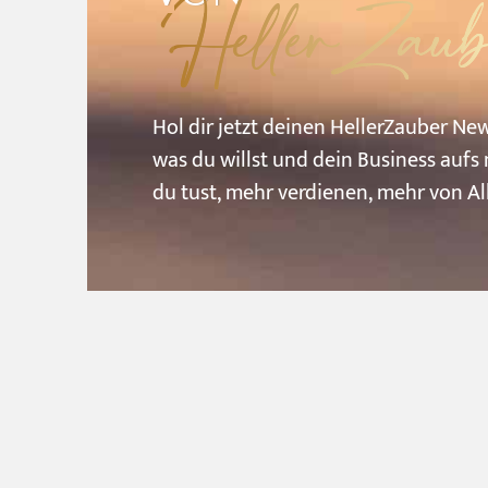
HellerZaub
Hol
dir
jetzt
deinen
HellerZauber
New
was
du
willst
und
dein
Business
aufs
du
tust,
mehr
verdienen,
mehr
von
A