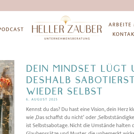
ARBEITE
PODCAST
KONTA
DEIN MINDSET LÜGT
DESHALB SABOTIERST
WIEDER SELBST
6. AUGUST 2025
Kennst du das? Du hast eine Vision, dein Herz kl
wie ‚Das schaffst du nicht‘ oder ‚Selbstständigke
ist Selbstsabotage. Nicht die Umstände halten d
Glaubenssätze und Muster, die unbemerkt wirken