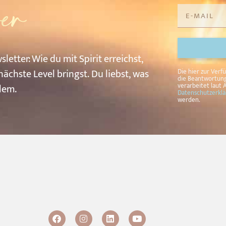
er
sletter: W
ie
du
mit
Spirit
erreichst,
Alternative:
nächste
Level
bringst.
Du
liebst,
was
Die hier zur Ver
die Beantwortung
verarbeitet laut A
llem.
Datenschutzerkl
werden.