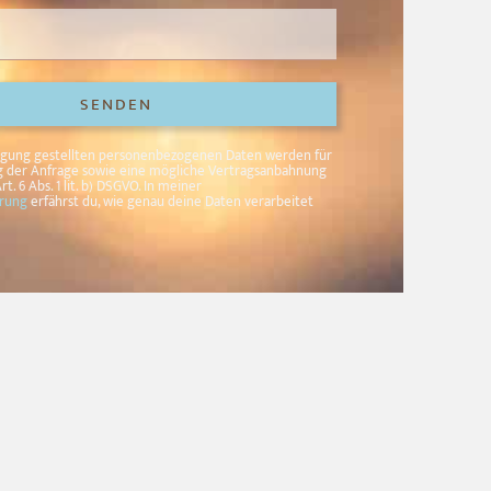
SENDEN
fügung gestellten personenbezogenen Daten werden für
 der Anfrage sowie eine mögliche Vertragsanbahnung
rt. 6 Abs. 1 lit. b) DSGVO. In meiner
ärung
erfährst du, wie genau deine Daten verarbeitet