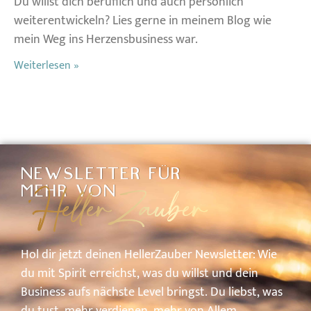
Du willst dich beruflich und auch persönlich
weiterentwickeln? Lies gerne in meinem Blog wie
mein Weg ins Herzensbusiness war.
Weiterlesen »
NEWSLETTER FÜR
HellerZauber
MEHR VON
Hol
dir
jetzt
deinen
HellerZauber
Newsletter: W
ie
du
mit
Spirit
erreichst,
was
du
willst
und
dein
Business
aufs
nächste
Level
bringst.
Du
liebst,
was
du
tust,
mehr
verdienen,
mehr
von
A
llem.