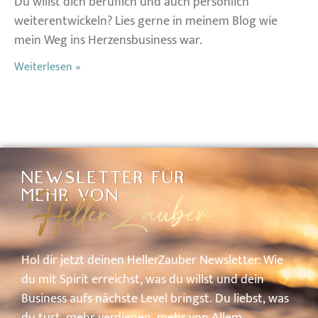
Du willst dich beruflich und auch persönlich
weiterentwickeln? Lies gerne in meinem Blog wie
mein Weg ins Herzensbusiness war.
Weiterlesen »
NEWSLETTER FÜR
HellerZauber
MEHR VON
Hol
dir
jetzt
deinen
HellerZauber
Newsletter: W
ie
du
mit
Spirit
erreichst,
was
du
willst
und
dein
Business
aufs
nächste
Level
bringst.
Du
liebst,
was
du
tust,
mehr
verdienen,
mehr
von
A
llem.