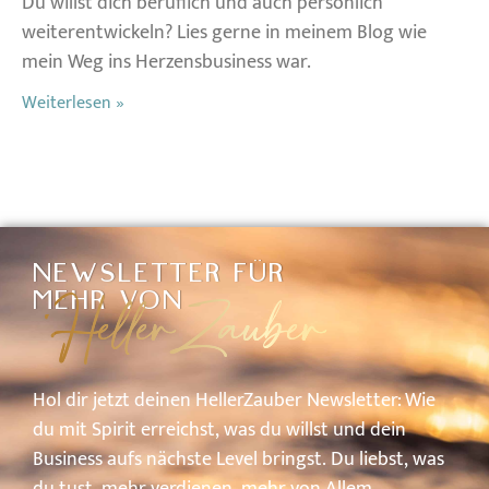
Du willst dich beruflich und auch persönlich
weiterentwickeln? Lies gerne in meinem Blog wie
mein Weg ins Herzensbusiness war.
Weiterlesen »
NEWSLETTER FÜR
HellerZauber
MEHR VON
Hol
dir
jetzt
deinen
HellerZauber
Newsletter: W
ie
du
mit
Spirit
erreichst,
was
du
willst
und
dein
Business
aufs
nächste
Level
bringst.
Du
liebst,
was
du
tust,
mehr
verdienen,
mehr
von
A
llem.