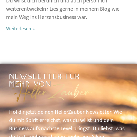
Du willst dich beruflich und auch persönlich
weiterentwickeln? Lies gerne in meinem Blog wie
mein Weg ins Herzensbusiness war.
Weiterlesen »
NEWSLETTER FÜR
HellerZauber
MEHR VON
Hol
dir
jetzt
deinen
HellerZauber
Newsletter: W
ie
du
mit
Spirit
erreichst,
was
du
willst
und
dein
Business
aufs
nächste
Level
bringst.
Du
liebst,
was
du
tust,
mehr
verdienen,
mehr
von
A
llem.