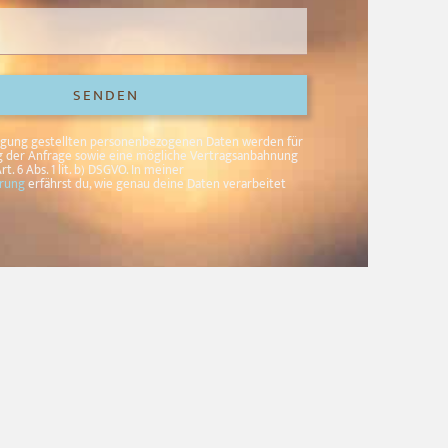
SENDEN
fügung gestellten personenbezogenen Daten werden für
 der Anfrage sowie eine mögliche Vertragsanbahnung
rt. 6 Abs. 1 lit. b) DSGVO. In meiner
ärung
erfährst du, wie genau deine Daten verarbeitet