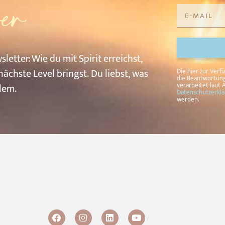
er
sletter: W
ie
du
mit
Spirit
erreichst,
Alternative:
nächste
Level
bringst.
Du
liebst,
was
Die hier zur Ver
die Beantwortung
verarbeitet laut A
llem.
Datenschutzerkl
werden.