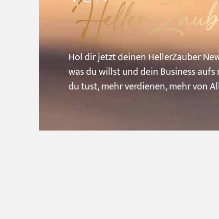
HellerZaub
Hol
dir
jetzt
deinen
HellerZauber
New
was
du
willst
und
dein
Business
aufs
du
tust,
mehr
verdienen,
mehr
von
A