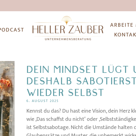
ARBEITE
PODCAST
KONTA
DEIN MINDSET LÜGT
DESHALB SABOTIERST
WIEDER SELBST
6. AUGUST 2025
Kennst du das? Du hast eine Vision, dein Herz kl
wie ‚Das schaffst du nicht‘ oder ‚Selbstständigke
ist Selbstsabotage. Nicht die Umstände halten d
Glaubenssätze und Muster, die unbemerkt wirken