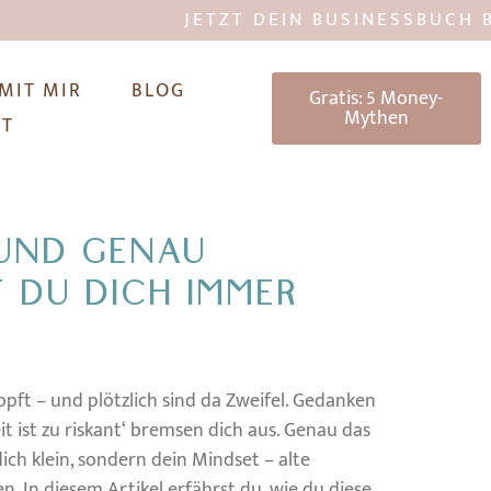
JETZT DEIN BUSINESSBUCH BESTE
 MIT MIR
BLOG
Gratis: 5 Money-
Mythen
KT
 UND GENAU
 DU DICH IMMER
opft – und plötzlich sind da Zweifel. Gedanken
it ist zu riskant‘ bremsen dich aus. Genau das
ich klein, sondern dein Mindset – alte
. In diesem Artikel erfährst du, wie du diese