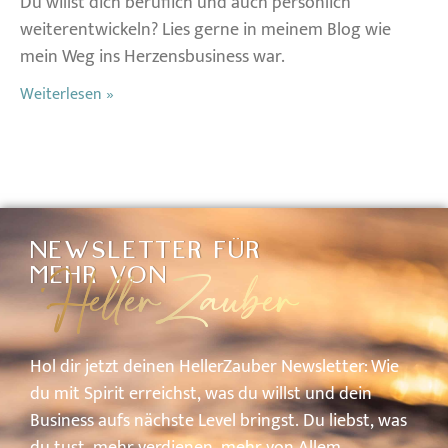
Du willst dich beruflich und auch persönlich
weiterentwickeln? Lies gerne in meinem Blog wie
mein Weg ins Herzensbusiness war.
Weiterlesen »
NEWSLETTER FÜR
HellerZauber
MEHR VON
Hol
dir
jetzt
deinen
HellerZauber
Newsletter: W
ie
du
mit
Spirit
erreichst,
was
du
willst
und
dein
Business
aufs
nächste
Level
bringst.
Du
liebst,
was
du
tust,
mehr
verdienen,
mehr
von
A
llem.