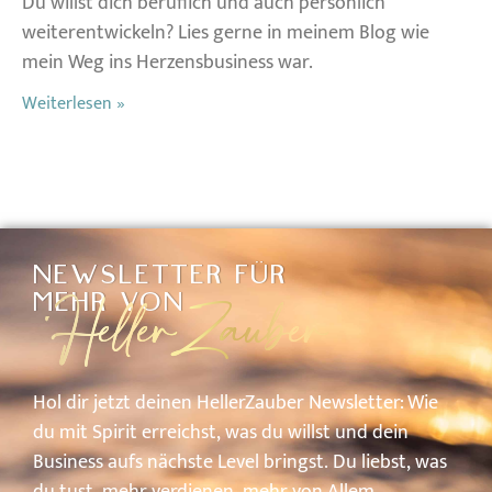
Du willst dich beruflich und auch persönlich
weiterentwickeln? Lies gerne in meinem Blog wie
mein Weg ins Herzensbusiness war.
Weiterlesen »
NEWSLETTER FÜR
HellerZauber
MEHR VON
Hol
dir
jetzt
deinen
HellerZauber
Newsletter: W
ie
du
mit
Spirit
erreichst,
was
du
willst
und
dein
Business
aufs
nächste
Level
bringst.
Du
liebst,
was
du
tust,
mehr
verdienen,
mehr
von
A
llem.