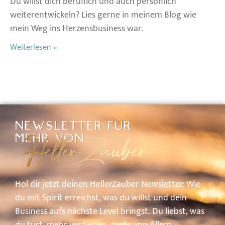
Du willst dich beruflich und auch persönlich
weiterentwickeln? Lies gerne in meinem Blog wie
mein Weg ins Herzensbusiness war.
Weiterlesen »
NEWSLETTER FÜR
HellerZauber
MEHR VON
Hol
dir
jetzt
deinen
HellerZauber
Newsletter: W
ie
du
mit
Spirit
erreichst,
was
du
willst
und
dein
Business
aufs
nächste
Level
bringst.
Du
liebst,
was
du
tust,
mehr
verdienen,
mehr
von
A
llem.